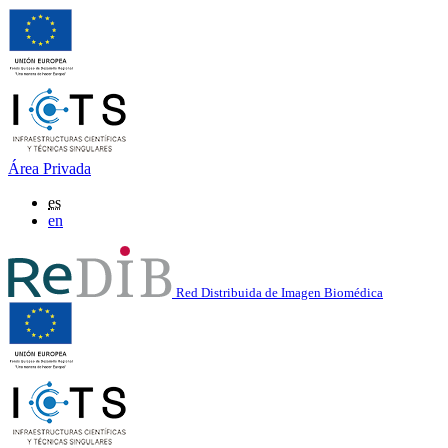
Área Privada
es
en
Red Distribuida de Imagen Biomédica