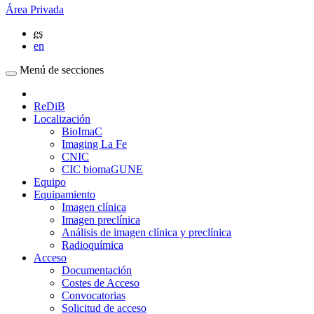
Área Privada
es
en
Menú de secciones
ReDiB
Localización
BioImaC
Imaging La Fe
CNIC
CIC biomaGUNE
Equipo
Equipamiento
Imagen clínica
Imagen preclínica
Análisis de imagen clínica y preclínica
Radioquímica
Acceso
Documentación
Costes de Acceso
Convocatorias
Solicitud de acceso