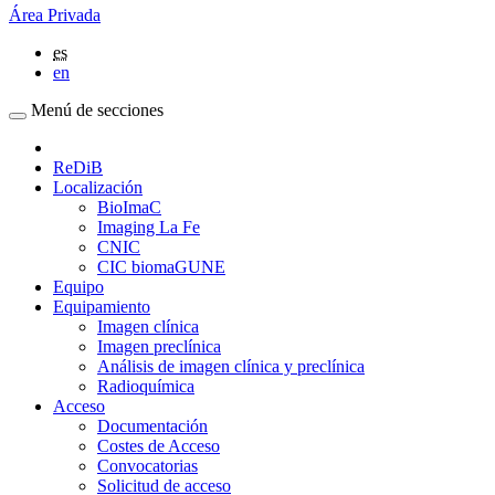
Área Privada
es
en
Menú de secciones
ReDiB
Localización
BioImaC
Imaging La Fe
CNIC
CIC biomaGUNE
Equipo
Equipamiento
Imagen clínica
Imagen preclínica
Análisis de imagen clínica y preclínica
Radioquímica
Acceso
Documentación
Costes de Acceso
Convocatorias
Solicitud de acceso