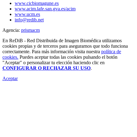
www.cicbiomagune.es
www.acim.lafe.san.gva.es/acim
www.ucm.es
info@redib.net
Agencia:
prisma
cm
En ReDiB - Red Distribuida de Imagen Biomédica utilizamos
cookies propias y de terceros para asegurarnos que todo funciona
correctamente. Para más información visita nuestra
política de
cookies.
Puedes aceptar todas las cookies pulsando el botón
"Aceptar" o personalizar tu elección haciendo clic en
CONFIGURAR O RECHAZAR SU USO
.
Aceptar