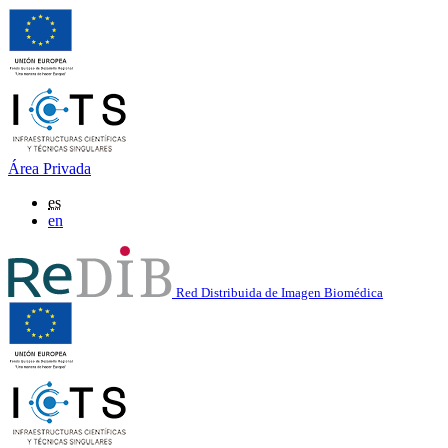
Área Privada
es
en
Red Distribuida de Imagen Biomédica