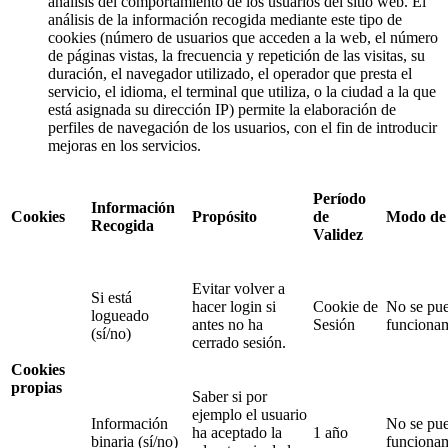
análisis del comportamiento de los usuarios del sitio web. El
análisis de la información recogida mediante este tipo de
cookies (número de usuarios que acceden a la web, el número
de páginas vistas, la frecuencia y repetición de las visitas, su
duración, el navegador utilizado, el operador que presta el
servicio, el idioma, el terminal que utiliza, o la ciudad a la que
está asignada su dirección IP) permite la elaboración de
perfiles de navegación de los usuarios, con el fin de introducir
mejoras en los servicios.
Período
Información
Cookies
Propósito
de
Modo de 
Recogida
Validez
Evitar volver a
Si está
hacer login si
Cookie de
No se pue
logueado
antes no ha
Sesión
funcionam
(sí/no)
cerrado sesión.
Cookies
propias
Saber si por
ejemplo el usuario
Información
No se pue
ha aceptado la
1 año
binaria (sí/no)
funcionam