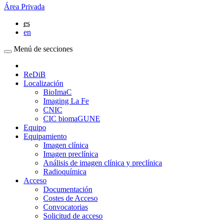
Área Privada
es
en
Menú de secciones
ReDiB
Localización
BioImaC
Imaging La Fe
CNIC
CIC biomaGUNE
Equipo
Equipamiento
Imagen clínica
Imagen preclínica
Análisis de imagen clínica y preclínica
Radioquímica
Acceso
Documentación
Costes de Acceso
Convocatorias
Solicitud de acceso