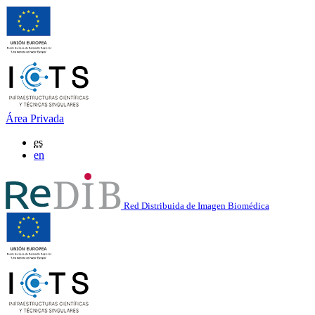
Área Privada
es
en
Red Distribuida de Imagen Biomédica