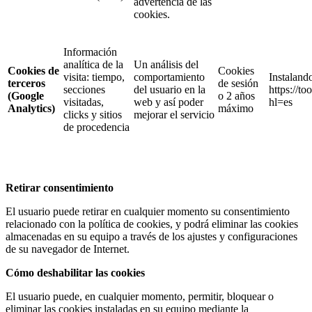
advertencia de las
cookies.
Información
analítica de la
Un análisis del
Cookies de
Cookies
visita: tiempo,
comportamiento
Instaland
terceros
de sesión
secciones
del usuario en la
https://t
(Google
o 2 años
visitadas,
web y así poder
hl=es
Analytics)
máximo
clicks y sitios
mejorar el servicio
de procedencia
Retirar consentimiento
El usuario puede retirar en cualquier momento su consentimiento
relacionado con la política de cookies, y podrá eliminar las cookies
almacenadas en su equipo a través de los ajustes y configuraciones
de su navegador de Internet.
Cómo deshabilitar las cookies
El usuario puede, en cualquier momento, permitir, bloquear o
eliminar las cookies instaladas en su equipo mediante la