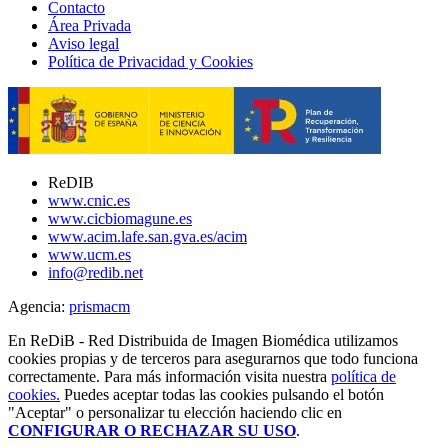
Contacto
Área Privada
Aviso legal
Política de Privacidad y Cookies
ReDIB
www.cnic.es
www.cicbiomagune.es
www.acim.lafe.san.gva.es/acim
www.ucm.es
info@redib.net
Agencia:
prisma
cm
En ReDiB - Red Distribuida de Imagen Biomédica utilizamos
cookies propias y de terceros para asegurarnos que todo funciona
correctamente. Para más información visita nuestra
política de
cookies.
Puedes aceptar todas las cookies pulsando el botón
"Aceptar" o personalizar tu elección haciendo clic en
CONFIGURAR O RECHAZAR SU USO
.