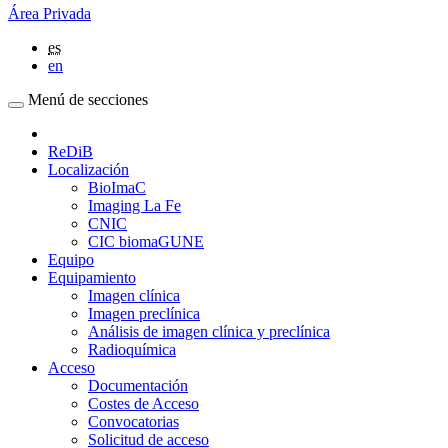
Área Privada
es
en
Menú de secciones
ReDiB
Localización
BioImaC
Imaging La Fe
CNIC
CIC biomaGUNE
Equipo
Equipamiento
Imagen clínica
Imagen preclínica
Análisis de imagen clínica y preclínica
Radioquímica
Acceso
Documentación
Costes de Acceso
Convocatorias
Solicitud de acceso