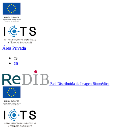
Área Privada
es
en
Red Distribuida de Imagen Biomédica