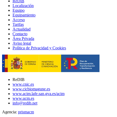
ReDiB
Localización
Equipo
Equipamiento
Acceso
Tarifas
Actualidad
Contacto
Área Privada
Aviso legal
Política de Privacidad y Cookies
ReDIB
www.cnic.es
www.cicbiomagune.es
www.acim.lafe.san.gva.es/acim
www.ucm.es
info@redib.net
Agencia:
prisma
cm