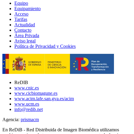
Equipo
Equipamiento
Acceso
Tarifas
Actualidad
Contacto
Área Privada
Aviso legal
Política de Privacidad y Cookies
ReDIB
www.cnic.es
www.cicbiomagune.es
www.acim.lafe.san.gva.es/acim
www.ucm.es
info@redib.net
Agencia:
prisma
cm
En ReDiB - Red Distribuida de Imagen Biomédica utilizamos