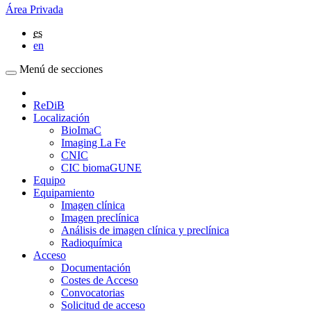
Área Privada
es
en
Menú de secciones
ReDiB
Localización
BioImaC
Imaging La Fe
CNIC
CIC biomaGUNE
Equipo
Equipamiento
Imagen clínica
Imagen preclínica
Análisis de imagen clínica y preclínica
Radioquímica
Acceso
Documentación
Costes de Acceso
Convocatorias
Solicitud de acceso