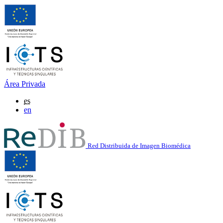
Área Privada
es
en
Red Distribuida de Imagen Biomédica