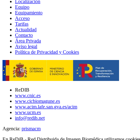
Localización
Equipo
Equipamiento
Acceso
Tarifas
Actualidad
Contacto
Área Privada
Aviso legal
Política de Privacidad y Cookies
ReDIB
www.cnic.es
www.cicbiomagune.es
www.acim.lafe.san.gva.es/acim
www.ucm.es
info@redib.net
Agencia:
prisma
cm
En ReDiB - Red Distribuida de Imagen Biomédica utilizamos cookies p