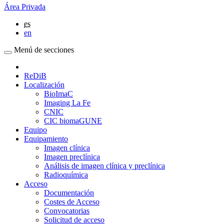
Área Privada
es
en
Menú de secciones
ReDiB
Localización
BioImaC
Imaging La Fe
CNIC
CIC biomaGUNE
Equipo
Equipamiento
Imagen clínica
Imagen preclínica
Análisis de imagen clínica y preclínica
Radioquímica
Acceso
Documentación
Costes de Acceso
Convocatorias
Solicitud de acceso