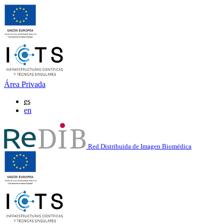
Área Privada
es
en
Red Distribuida de Imagen Biomédica