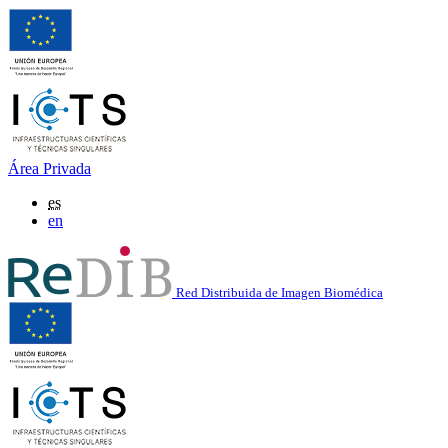
Área Privada
es
en
Red Distribuida de Imagen Biomédica