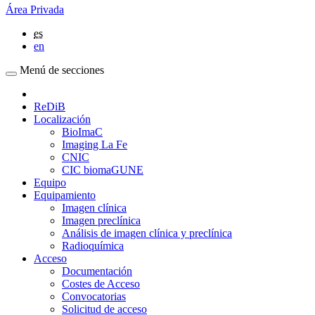
Área Privada
es
en
Menú de secciones
ReDiB
Localización
BioImaC
Imaging La Fe
CNIC
CIC biomaGUNE
Equipo
Equipamiento
Imagen clínica
Imagen preclínica
Análisis de imagen clínica y preclínica
Radioquímica
Acceso
Documentación
Costes de Acceso
Convocatorias
Solicitud de acceso