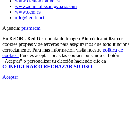
www.cicbiomagune.es
www.acim.lafe.san.gva.es/acim
www.ucm.es
info@redib.net
Agencia:
prisma
cm
En ReDiB - Red Distribuida de Imagen Biomédica utilizamos
cookies propias y de terceros para asegurarnos que todo funciona
correctamente. Para más información visita nuestra
política de
cookies.
Puedes aceptar todas las cookies pulsando el botón
"Aceptar" o personalizar tu elección haciendo clic en
CONFIGURAR O RECHAZAR SU USO
.
Aceptar