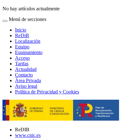
No hay artículos actualmente
Menú de secciones
Inicio
ReDiB
Localización
Equipo
Equipamiento
Acceso
Tarifas
Actualidad
Contacto
Área Privada
Aviso legal
Política de Privacidad y Cookies
ReDIB
www.cnic.es