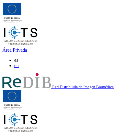
Área Privada
es
en
Red Distribuida de Imagen Biomédica