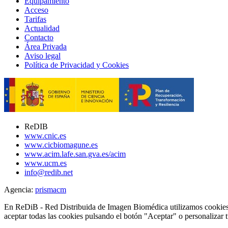
Equipamiento
Acceso
Tarifas
Actualidad
Contacto
Área Privada
Aviso legal
Política de Privacidad y Cookies
ReDIB
www.cnic.es
www.cicbiomagune.es
www.acim.lafe.san.gva.es/acim
www.ucm.es
info@redib.net
Agencia:
prisma
cm
En ReDiB - Red Distribuida de Imagen Biomédica utilizamos cookies p
aceptar todas las cookies pulsando el botón "Aceptar" o personalizar 