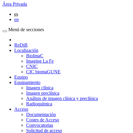
Área Privada
es
en
Menú de secciones
ReDiB
Localización
BioImaC
Imaging La Fe
CNIC
CIC biomaGUNE
Equipo
Equipamiento
Imagen clínica
Imagen preclínica
Análisis de imagen clínica y preclínica
Radioquímica
Acceso
Documentación
Costes de Acceso
Convocatorias
Solicitud de acceso