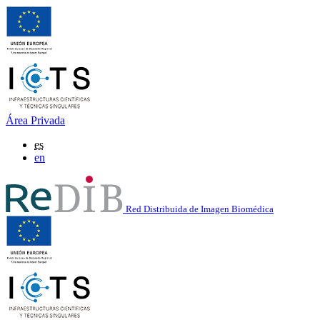
Área Privada
es
en
Red Distribuida de Imagen Biomédica