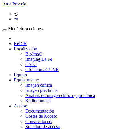
Área Privada
es
en
Menú de secciones
ReDiB
Localización
BioImaC
Imaging La Fe
CNIC
CIC biomaGUNE
Equipo
Equipamiento
Imagen clínica
Imagen preclínica
Análisis de imagen clínica y preclínica
Radioquímica
Acceso
Documentación
Costes de Acceso
Convocatorias
Solicitud de acceso